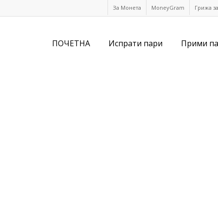
За Монета
MoneyGram
Грижа з
ПОЧЕТНА
Испрати пари
Прими п