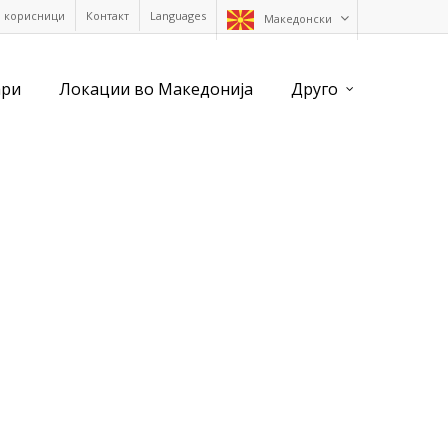
а корисници
Контакт
Languages
Македонски
ари
Локации во Македонија
Друго